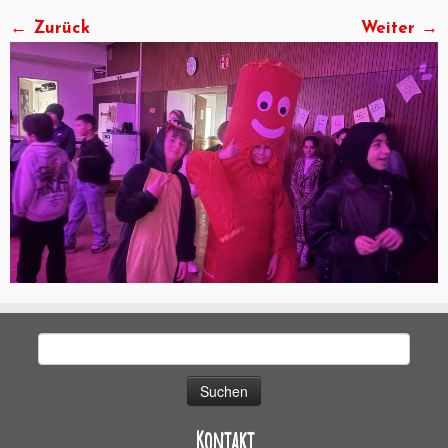
← Zurück
Weiter →
Suchen
nach:
Kontakt