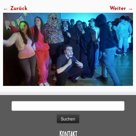
← Zurück
Weiter →
Suchen
nach:
Kontakt